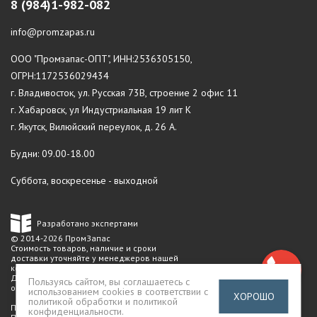
8 (984)1-982-082
info@promzapas.ru
ООО "Промзапас-ОПТ", ИНН:2536305150,
ОГРН:1172536029434
г. Владивосток, ул. Русская 73В, строение 2 офис 11
г. Хабаровск, ул Индустриальная 19 лит К
г. Якутск, Вилюйский переулок, д. 26 А.
Будни: 09.00-18.00
Суббота, воскресенье - выходной
Разработано экспертами
© 2014-2026 ПромЗапас
Стоимость товаров, наличие и сроки
доставки уточняйте у менеджеров нашей
компании.
Данный сайт не является публичной
Пользуясь сайтом, вы соглашаетесь с
офертой
использованием cookies в соответствии с
ХОРОШО
политикой обработки и политикой
Политика конфиденциальности
конфиденциальности
.