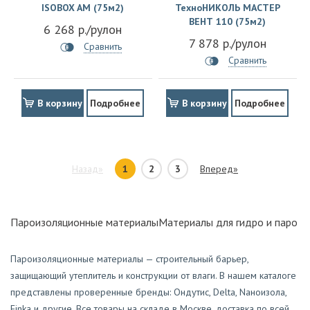
ISOBOX AM (75м2)
ТехноНИКОЛЬ МАСТЕР
ВЕНТ 110 (75м2)
6 268 р./рулон
7 878 р./рулон
Сравнить
Сравнить
В корзину
Подробнее
В корзину
Подробнее
Назад»
1
2
3
Вперед»
Пароизоляционные материалы
Материалы для гидро и паро и
Пароизоляционные материалы — строительный барьер,
защищающий утеплитель и конструкции от влаги. В нашем каталоге
представлены проверенные бренды: Ондутис, Delta, Naноизола,
Finka и другие. Все товары на складе в Москве, доставка по всей