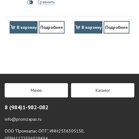
Сравнить
В корзину
Подробнее
В корзину
Подробнее
Меню
Каталог
8 (984)1-982-082
info@promzapas.ru
ООО "Промзапас-ОПТ", ИНН:2536305150,
ОГРН:1172536029434