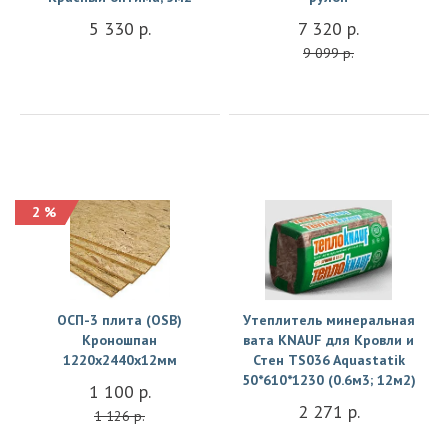
5 330 р.
7 320 р.
9 099 р.
2 %
Купить
Купить
ОСП-3 плита (OSB)
Утеплитель минеральная
Кроношпан
вата KNAUF для Кровли и
1220х2440х12мм
Стен TS036 Aquastatik
50*610*1230 (0.6м3; 12м2)
1 100 р.
2 271 р.
1 126 р.