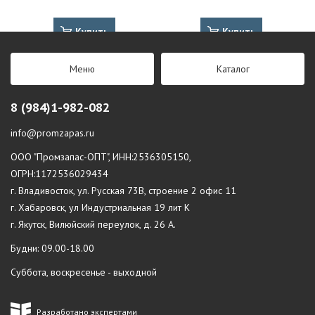
Купить
Купить
Меню
Каталог
8 (984)1-982-082
info@promzapas.ru
ООО "Промзапас-ОПТ", ИНН:2536305150,
ОГРН:1172536029434
г. Владивосток, ул. Русская 73В, строение 2 офис 11
г. Хабаровск, ул Индустриальная 19 лит К
г. Якутск, Вилюйский переулок, д. 26 А.
Будни: 09.00-18.00
Суббота, воскресенье - выходной
Разработано экспертами