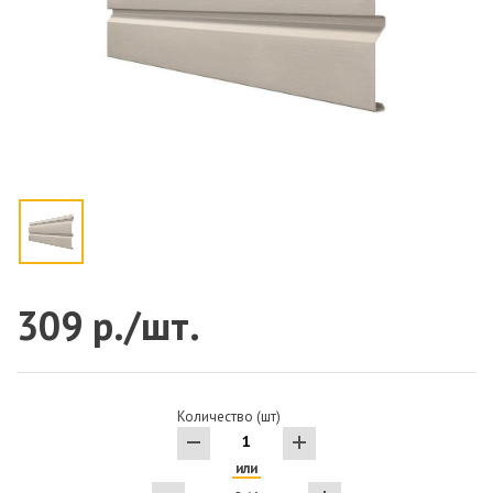
309 р./шт.
Количество (шт)
или