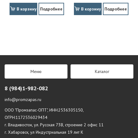
В корзину
Подробнее
В корзину
Подробнее
Меню
Каталог
8 (984)1-982-082
info@promzapas.ru
ООО "Промзапас-ОПТ", ИНН:2536305150,
ОГРН:1172536029434
г. Владивосток, ул. Русская 73В, строение 2 офис 11
г. Хабаровск, ул Индустриальная 19 лит К