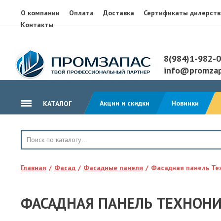
О компании
Оплата
Доставка
Сертификаты дилерств
Контакты
8(984)1-982-
info@promzap
Акции и скидки
Новинки
КАТАЛОГ
ГИДРОИЗОЛЯЦИЯ
КРОВЛЯ
Главная
Фасад
Фасадные панели
Фасадная панель Те
ТЕПЛОИЗОЛЯЦИЯ
ГЕОТЕКСТИЛЬ
ФАСАДНАЯ ПАНЕЛЬ ТЕХНОНИ
КЛЕЙ, ПЕНА, ГЕРМЕТИКИ
ОСП, ЛАМ. ФАНЕРА