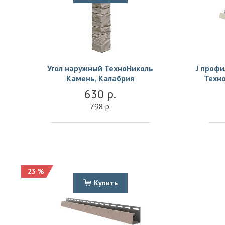
Угол наружный ТехноНиколь
J проф
Камень, Калабрия
Техно
630 р.
798 р.
23 %
Купить