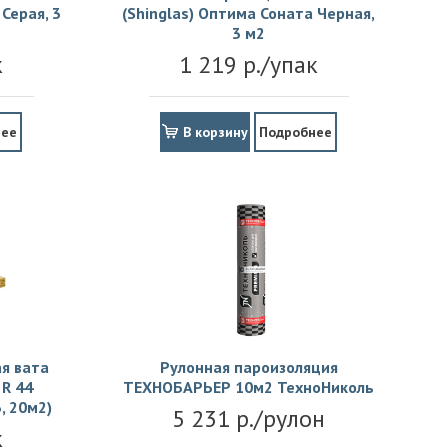
Серая, 3
(Shinglas) Оптима Соната Черная,
3 м2
к
1 219 р./упак
нее
В корзину
Подробнее
я вата
Рулонная пароизоляция
R 44
ТЕХНОБАРЬЕР 10м2 ТехноНиколь
, 20м2)
5 231 р./рулон
к