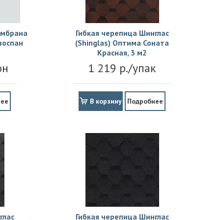
ембрана
Гибкая черепица Шинглас
зоспан
(Shinglas) Оптима Соната
Красная, 3 м2
он
1 219 р./упак
нее
В корзину
Подробнее
глас
Гибкая черепица Шинглас