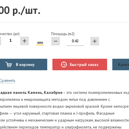
00 р./шт.
чество (шт)
Площадь (м2)
или
В корзину
Быстрый заказ
Купит
Сравнить
адная панель Камень, Калабрия -
это система полипропиленовых изд
ипропилена и микрокальцита методом литья под давлением с
рытием лицевой поверхности водно-акриловой краской. Кроме непосре
фили — угол наружный, стартовая планка и J-профиль. Фасадные
ели устойчивы к механическим и ударным нагрузкам, высокой влажности
действием перепадов температур и ультрафиолета, не подвержены