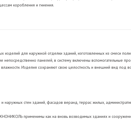
цессам коробления и гниения.
х изделий для наружной отделки зданий, изготовленных из смеси пол
е непосредственно панелей, в систему включены вспомогательные профи
й влажности. Изделия сохраняют свою целостность и внешний вид под в
и наружных стен зданий, фасадов веранд, террас жилых, администрати
ХНОНИКОЛЬ применимы как на вновь возводимых зданиях и сооружениях 