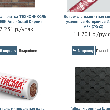
ая плитка ТЕХНОНИКОЛЬ
Ветро-влагозащитная м
ERK Английский Кирпич
усиленная Негорючая И
АF+ (70м2)
2 231 р./упак
11 201 р./рул
В корзину
Подробнее
В корзину
Подроб
итель минеральная вата
Гибкая черепица Шин