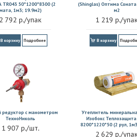
 TR043 50*1200*8300 (2
(Shinglas) Оптима Соната 
мата, 1м3; 19.9м2)
м2
2 792 р./упак
1 219 р./упа
В корзину
Подробнее
В корзину
Подроб
й редуктор с манометром
Утеплитель минеральна
ТехноНиколь
Изобокс Теплозащита 
8200*1220*50 (2 рул, 1м3
1 907 р./шт.
2 629 р./упа