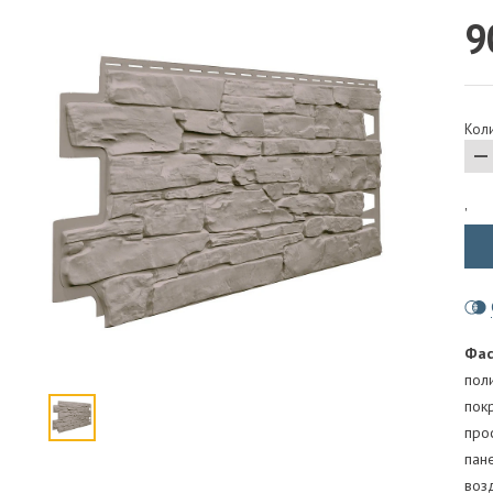
9
ПАРОИЗОЛЯЦИЯ И ГИДРОВЕТРОЗАЩИТА
ОГНЕЗАЩИТА, МАТЫ
ФАСАД
Коли
СТРОИТЕЛЬНАЯ ХИМИЯ
КРЕПЕЖИ
ГИДРОШПОНКИ
'
Фас
пол
пок
про
пан
воз