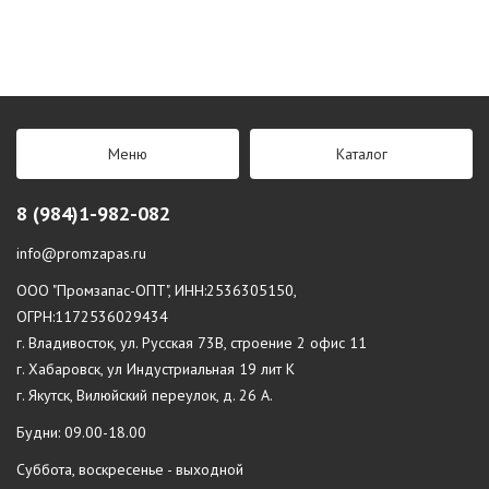
Меню
Каталог
8 (984)1-982-082
info@promzapas.ru
ООО "Промзапас-ОПТ", ИНН:2536305150,
ОГРН:1172536029434
г. Владивосток, ул. Русская 73В, строение 2 офис 11
г. Хабаровск, ул Индустриальная 19 лит К
г. Якутск, Вилюйский переулок, д. 26 А.
Будни: 09.00-18.00
Суббота, воскресенье - выходной